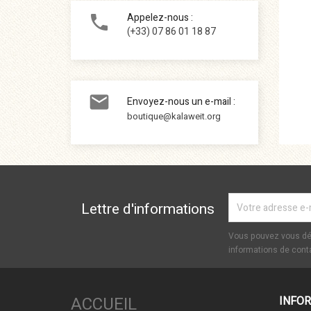
Appelez-nous :

(+33) 07 86 01 18 87

Envoyez-nous un e-mail :
boutique@kalaweit.org
Vous pouvez vous dés
informations de conta
ACCUEIL
INFO