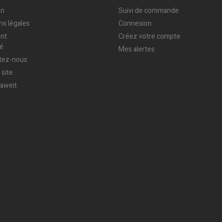
on
Suivi de commande
ns légales
Connexion
nt
Créez votre compte
sé
Mes alertes
tez-nous
 site
laweit