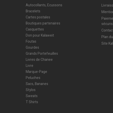
Autocollants, Ecussons
Livrais
Bracelets
Mentio
Cartes postales
Paieme
Boutiques partenaires
sécuri
Casquettes
Contac
Don pour Kalaweit
Plan du
Foutas
Site Ka
Gourdes
Grands Portefeuilles
Livres de Chanee
Livre
Marque-Page
Peluches
Sacs, Bananes
Stylos
Sweats
T Shirts