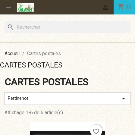
shopping_cart
(0)


search
Accueil
Cartes postales
CARTES POSTALES
CARTES POSTALES

Pertinence
Affichage 1-6 de 6 article(s)
favorite_border