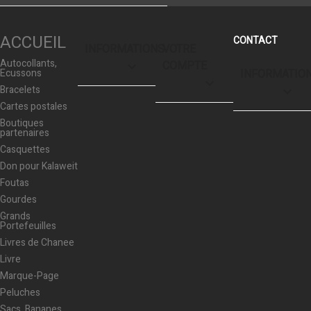
ACCUEIL
INFORMATIONS
VOTRE
Autocollants,
COMPTE

Ecussons
INFORMATIO

Bracelets
keyboard_arrow_down
Cartes postales
Boutiques
partenaires
Casquettes
Don pour Kalaweit
Foutas
Gourdes
Grands
Portefeuilles
Livres de Chanee
Livre
Marque-Page
Peluches
Sacs, Bananes