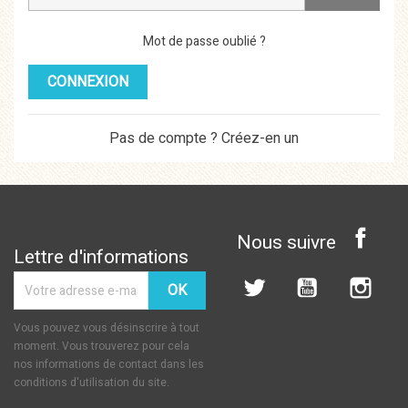
Mot de passe oublié ?
CONNEXION
Pas de compte ? Créez-en un
Face
Twitter
YouTube
Inst
Vous pouvez vous désinscrire à tout
moment. Vous trouverez pour cela
nos informations de contact dans les
conditions d'utilisation du site.